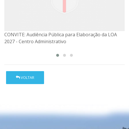
CONVITE: Audiência Pública para Elaboração da LOA
CONVITE: Audiência Pública para Elaboração da LOA
2027 - Centro Administrativo
2027
VOLTAR