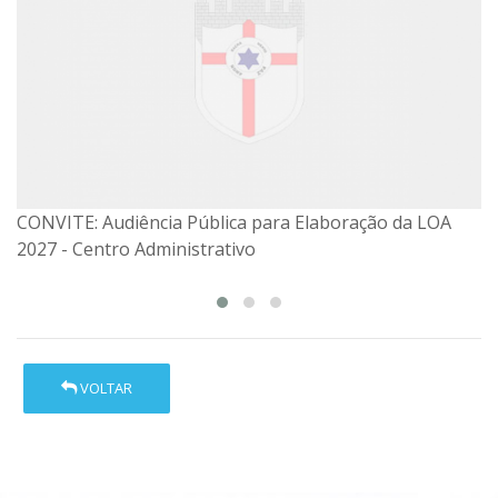
CONVITE: Audiência Pública para Elaboração da LOA
CONVITE: Audiência Pública para Elaboração da LOA
2027 - Centro Administrativo
2027
VOLTAR