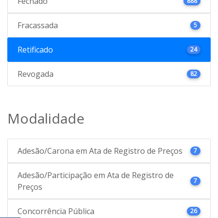
Fechado
888
Fracassada
5
Retificado
24
Revogada
82
Modalidade
Adesão/Carona em Ata de Registro de Preços
7
Adesão/Participação em Ata de Registro de
7
Preços
Concorrência Pública
26