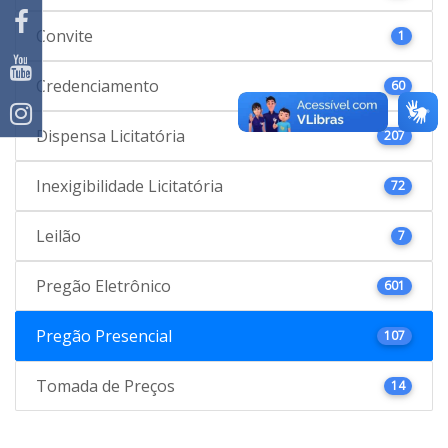
Convite
1
Credenciamento
60
Dispensa Licitatória
207
Inexigibilidade Licitatória
72
Leilão
7
Pregão Eletrônico
601
Pregão Presencial
107
Tomada de Preços
14