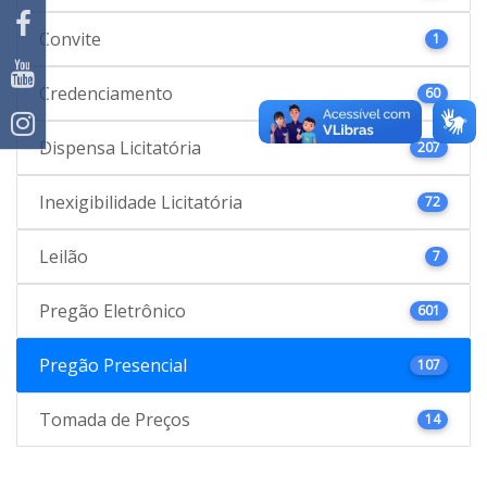
Convite
1
Credenciamento
60
Dispensa Licitatória
207
Inexigibilidade Licitatória
72
Leilão
7
Pregão Eletrônico
601
Pregão Presencial
107
Tomada de Preços
14