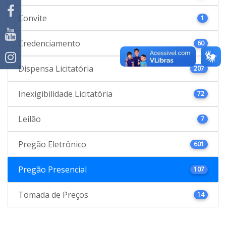
Convite
1
Credenciamento
60
Dispensa Licitatória
207
Inexigibilidade Licitatória
72
Leilão
7
Pregão Eletrônico
601
Pregão Presencial
107
Tomada de Preços
14