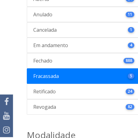
Anulado
11
Cancelada
1
Em andamento
4
Fechado
888
Fracassada
5
Retificado
24
Revogada
82
Modalidade