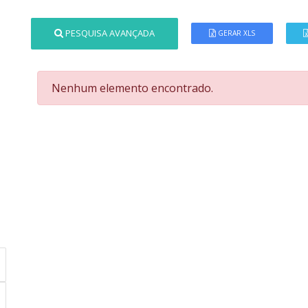
PESQUISA AVANÇADA
GERAR XLS
Nenhum elemento encontrado.