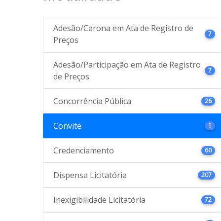
Adesão/Carona em Ata de Registro de
7
Preços
Adesão/Participação em Ata de Registro
7
de Preços
Concorrência Pública
26
Convite
1
Credenciamento
60
Dispensa Licitatória
207
Inexigibilidade Licitatória
72