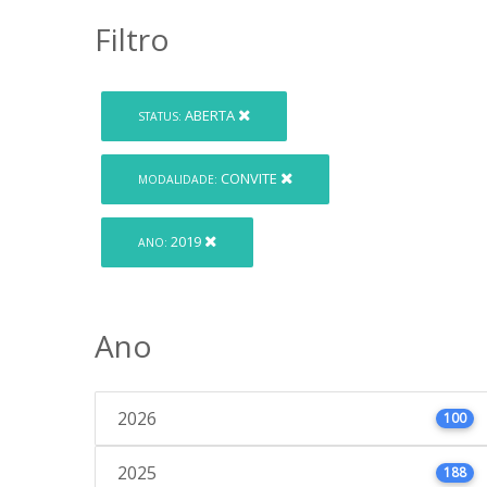
Filtro
ABERTA
STATUS:
CONVITE
MODALIDADE:
2019
ANO:
Ano
2026
100
2025
188