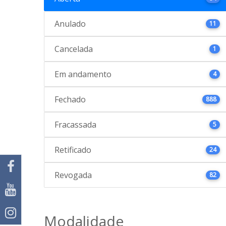
Anulado
11
Cancelada
1
Em andamento
4
Fechado
888
Fracassada
5
Retificado
24
Revogada
82
Modalidade