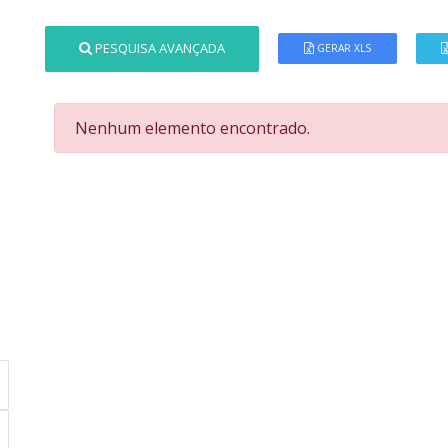
PESQUISA AVANÇADA
GERAR XLS
Nenhum elemento encontrado.