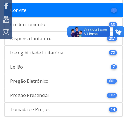
Convite
1
Credenciamento
60
Dispensa Licitatória
207
Inexigibilidade Licitatória
72
Leilão
7
Pregão Eletrônico
601
Pregão Presencial
107
Tomada de Preços
14