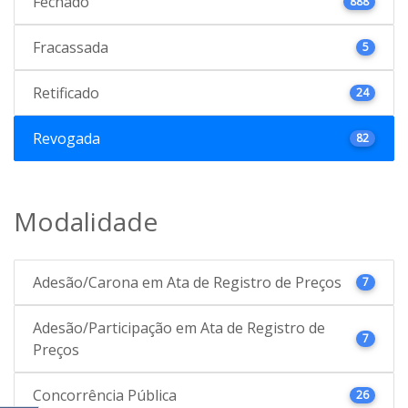
Fechado
888
Fracassada
5
Retificado
24
Revogada
82
Modalidade
Adesão/Carona em Ata de Registro de Preços
7
Adesão/Participação em Ata de Registro de
7
Preços
Concorrência Pública
26