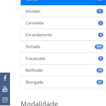
Anulado
11
Cancelada
1
Em andamento
4
Fechado
888
Fracassada
5
Retificado
24
Revogada
82
Modalidade