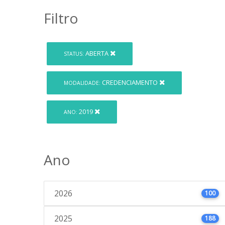
Filtro
ABERTA
STATUS:
CREDENCIAMENTO
MODALIDADE:
2019
ANO:
Ano
2026
100
2025
188