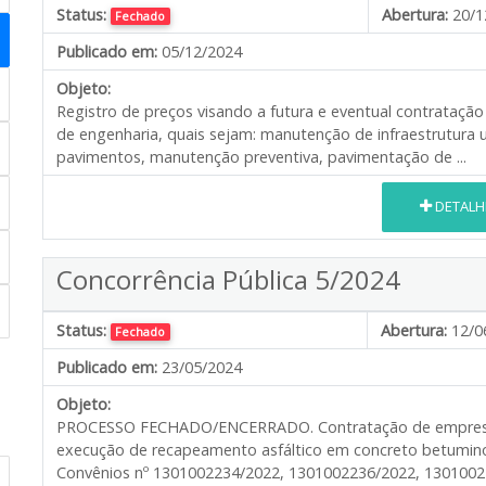
Status:
Abertura:
20/1
Fechado
Publicado em:
05/12/2024
Objeto:
Registro de preços visando a futura e eventual contrataçã
de engenharia, quais sejam: manutenção de infraestrutur
pavimentos, manutenção preventiva, pavimentação de ...
DETALH
Concorrência Pública 5/2024
Status:
Abertura:
12/0
Fechado
Publicado em:
23/05/2024
Objeto:
PROCESSO FECHADO/ENCERRADO. Contratação de empresa e
execução de recapeamento asfáltico em concreto betumino
Convênios nº 1301002234/2022, 1301002236/2022, 130100223