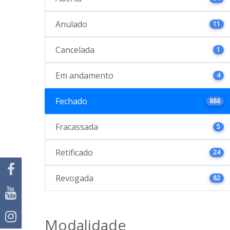
Anulado
11
Cancelada
1
Em andamento
4
Fechado
888
Fracassada
5
Retificado
24
Revogada
82
Modalidade