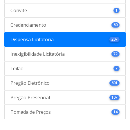
Convite
1
Credenciamento
60
Dispensa Licitatória
207
Inexigibilidade Licitatória
72
Leilão
7
Pregão Eletrônico
601
Pregão Presencial
107
Tomada de Preços
14