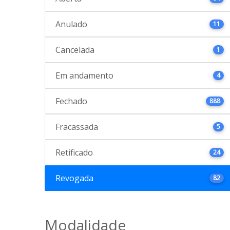
Anulado
11
Cancelada
1
Em andamento
4
Fechado
888
Fracassada
5
Retificado
24
Revogada
82
Modalidade