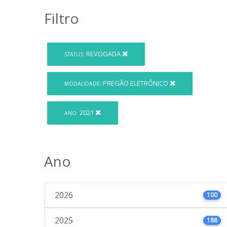
Filtro
REVOGADA
STATUS:
PREGÃO ELETRÔNICO
MODALIDADE:
2021
ANO:
Ano
2026
100
2025
188