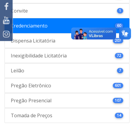
Convite
1
Credenciamento
60
Dispensa Licitatória
207
Inexigibilidade Licitatória
72
Leilão
7
Pregão Eletrônico
601
Pregão Presencial
107
Tomada de Preços
14