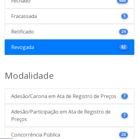
Fechado
888
Fracassada
5
Retificado
24
Revogada
82
Modalidade
Adesão/Carona em Ata de Registro de Preços
7
Adesão/Participação em Ata de Registro de
7
Preços
Concorrência Pública
26