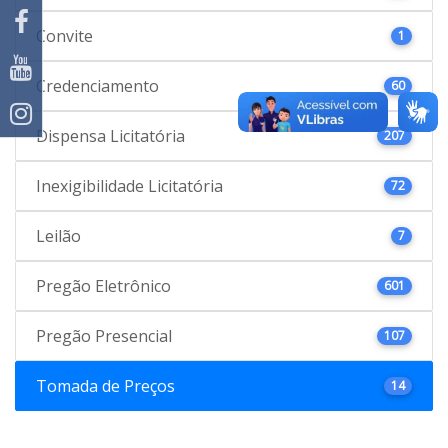
Convite
1
Credenciamento
60
Dispensa Licitatória
207
Inexigibilidade Licitatória
72
Leilão
7
Pregão Eletrônico
601
Pregão Presencial
107
Tomada de Preços
14