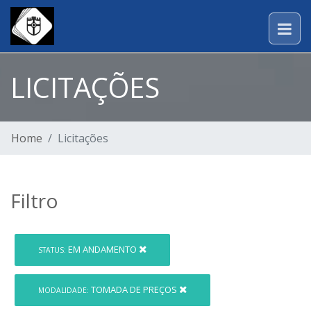
LICITAÇÕES
Home
Licitações
Filtro
EM ANDAMENTO
STATUS:
TOMADA DE PREÇOS
MODALIDADE: