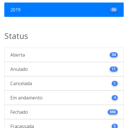
2019
36
Status
Aberta
94
Anulado
11
Cancelada
1
Em andamento
4
Fechado
888
Fracassada
5