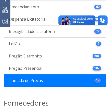
Credenciamento
60
Dispensa Licitatória
207
Inexigibilidade Licitatória
72
Leilão
7
Pregão Eletrônico
601
Pregão Presencial
107
Tomada de Preços
14
Fornecedores