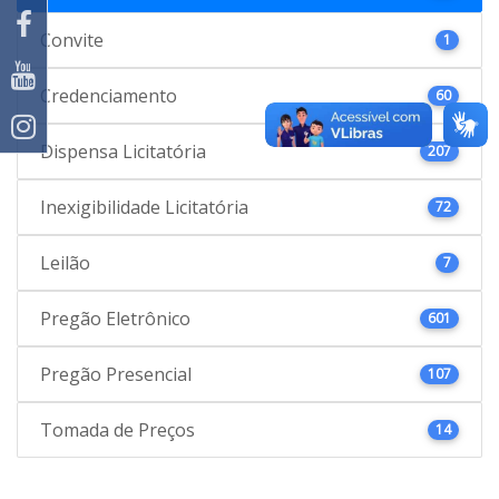
Convite
1
Credenciamento
60
Dispensa Licitatória
207
Inexigibilidade Licitatória
72
Leilão
7
Pregão Eletrônico
601
Pregão Presencial
107
Tomada de Preços
14