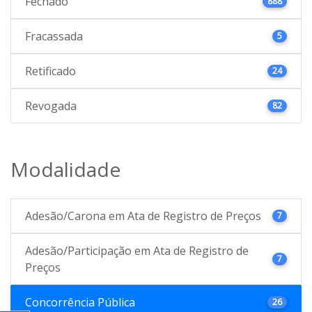
Fechado
888
Fracassada
5
Retificado
24
Revogada
82
Modalidade
Adesão/Carona em Ata de Registro de Preços
7
Adesão/Participação em Ata de Registro de
7
Preços
Concorrência Pública
26