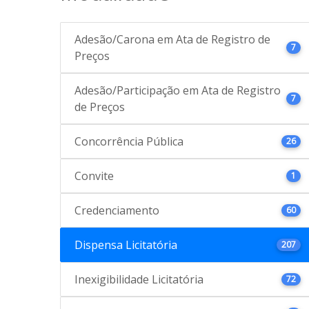
Adesão/Carona em Ata de Registro de
7
Preços
Adesão/Participação em Ata de Registro
7
de Preços
Concorrência Pública
26
Convite
1
Credenciamento
60
Dispensa Licitatória
207
Inexigibilidade Licitatória
72