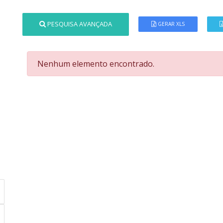
PESQUISA AVANÇADA
GERAR XLS
Nenhum elemento encontrado.