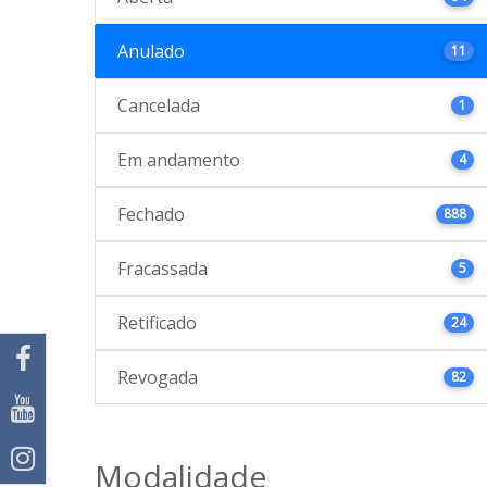
Anulado
11
Cancelada
1
Em andamento
4
Fechado
888
Fracassada
5
Retificado
24
Revogada
82
Modalidade