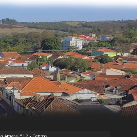
do Amaral
512
- Centro