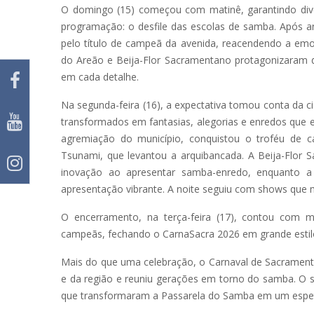
O domingo (15) começou com matinê, garantindo diver
programação: o desfile das escolas de samba. Após 
pelo título de campeã da avenida, reacendendo a emoç
do Areão e Beija-Flor Sacramentano protagonizaram des
em cada detalhe.
Na segunda-feira (16), a expectativa tomou conta da 
transformados em fantasias, alegorias e enredos que e
agremiação do município, conquistou o troféu de 
Tsunami, que levantou a arquibancada. A Beija-Flor 
inovação ao apresentar samba-enredo, enquanto a
apresentação vibrante. A noite seguiu com shows que 
O encerramento, na terça-feira (17), contou com m
campeãs, fechando o CarnaSacra 2026 em grande estil
Mais do que uma celebração, o Carnaval de Sacramento 
e da região e reuniu gerações em torno do samba. O 
que transformaram a Passarela do Samba em um espet