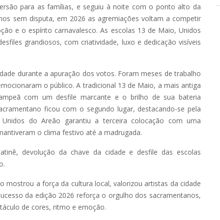
são para as famílias, e seguiu à noite com o ponto alto da
anos sem disputa, em 2026 as agremiações voltam a competir
ão e o espírito carnavalesco. As escolas 13 de Maio, Unidos
files grandiosos, com criatividade, luxo e dedicação visíveis
cidade durante a apuração dos votos. Foram meses de trabalho
mocionaram o público. A tradicional 13 de Maio, a mais antiga
campeã com um desfile marcante e o brilho de sua bateria
Sacramentano ficou com o segundo lugar, destacando-se pela
 Unidos do Areão garantiu a terceira colocação com uma
mantiveram o clima festivo até a madrugada.
atinê, devolução da chave da cidade e desfile das escolas
o.
mostrou a força da cultura local, valorizou artistas da cidade
sucesso da edição 2026 reforça o orgulho dos sacramentanos,
áculo de cores, ritmo e emoção.