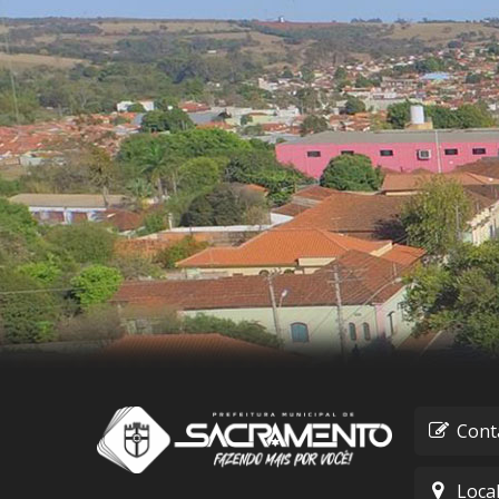
Cont
Loca