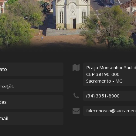
Praça Monsenhor Saul 
ato
CEP 38190-000
Sacramento - MG
lização
(34) 3351-8900
das
faleconosco@sacramen
ail