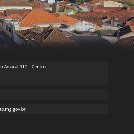
do Amaral
512
- Centro
to.mg.gov.br