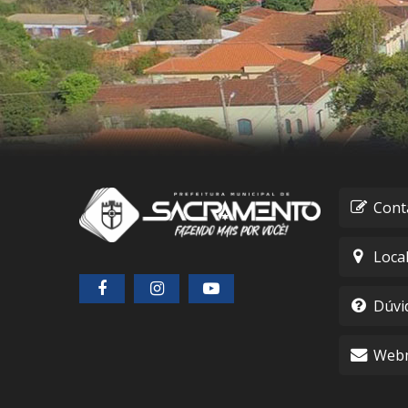
Cont
Loca
Dúvi
Webm