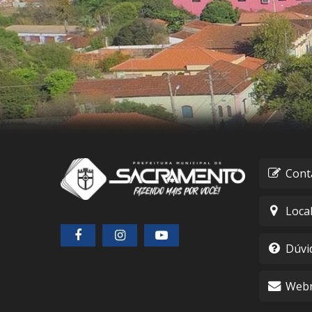
Cont
Loca
Dúvi
Webm