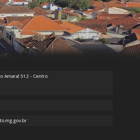
do Amaral
512
- Centro
to.mg.gov.br