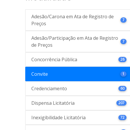
Adesão/Carona em Ata de Registro de
7
Preços
Adesão/Participação em Ata de Registro
7
de Preços
Concorrência Pública
26
Convite
1
Credenciamento
60
Dispensa Licitatória
207
Inexigibilidade Licitatória
72