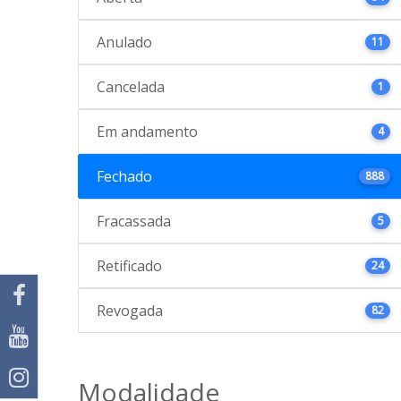
Anulado
11
Cancelada
1
Em andamento
4
Fechado
888
Fracassada
5
Retificado
24
Revogada
82
Modalidade