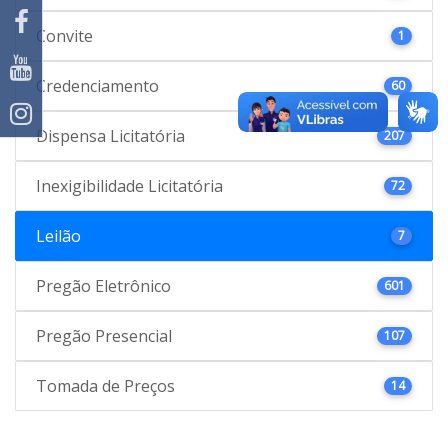
Convite
1
Credenciamento
60
Dispensa Licitatória
207
Inexigibilidade Licitatória
72
Leilão
7
Pregão Eletrônico
601
Pregão Presencial
107
Tomada de Preços
14