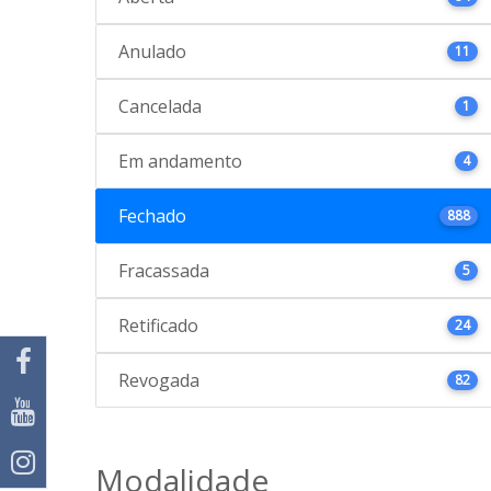
Anulado
11
Cancelada
1
Em andamento
4
Fechado
888
Fracassada
5
Retificado
24
Revogada
82
Modalidade