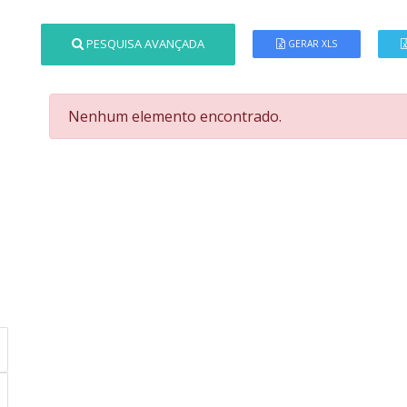
PESQUISA AVANÇADA
GERAR XLS
Nenhum elemento encontrado.