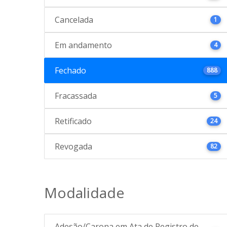
Cancelada
1
Em andamento
4
Fechado
888
Fracassada
5
Retificado
24
Revogada
82
Modalidade
Adesão/Carona em Ata de Registro de