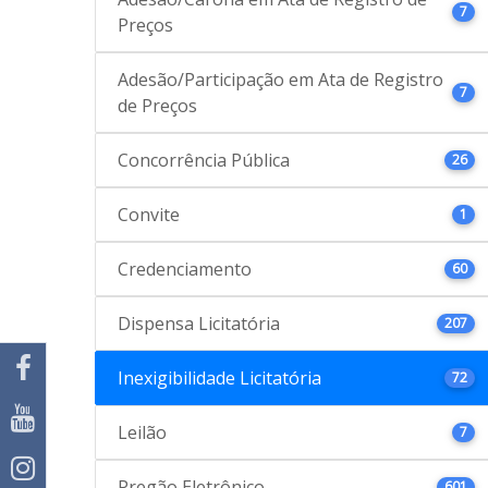
7
Preços
Adesão/Participação em Ata de Registro
7
de Preços
Concorrência Pública
26
Convite
1
Credenciamento
60
Dispensa Licitatória
207
Inexigibilidade Licitatória
72
Leilão
7
Pregão Eletrônico
601