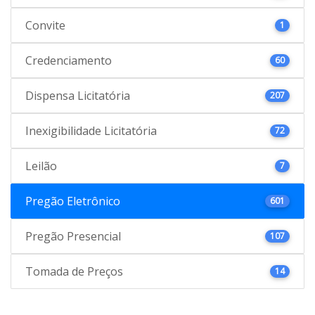
Convite
1
Credenciamento
60
Dispensa Licitatória
207
Inexigibilidade Licitatória
72
Leilão
7
Pregão Eletrônico
601
Pregão Presencial
107
Tomada de Preços
14