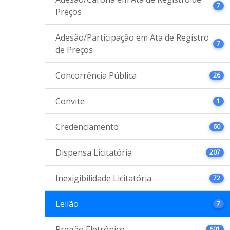
7
Preços
Adesão/Participação em Ata de Registro
7
de Preços
Concorrência Pública
26
Convite
1
Credenciamento
60
Dispensa Licitatória
207
Inexigibilidade Licitatória
72
Leilão
7
Pregão Eletrônico
601