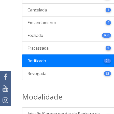
Cancelada
1
Em andamento
4
Fechado
888
Fracassada
5
Retificado
24
Revogada
82
Modalidade
Adesão/Carona em Ata de Registro de