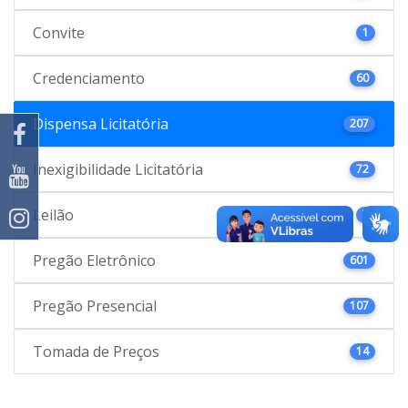
Convite
1
Credenciamento
60
Dispensa Licitatória
207
Inexigibilidade Licitatória
72
Leilão
7
Pregão Eletrônico
601
Pregão Presencial
107
Tomada de Preços
14