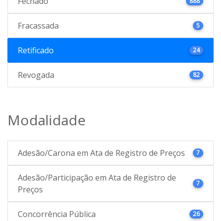
Fechado
888
Fracassada
5
Retificado
24
Revogada
82
Modalidade
Adesão/Carona em Ata de Registro de Preços
7
Adesão/Participação em Ata de Registro de
7
Preços
Concorrência Pública
26