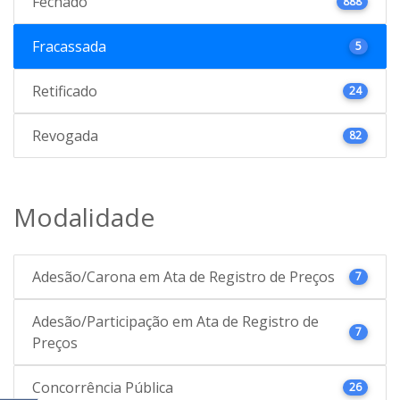
Fechado
888
Fracassada
5
Retificado
24
Revogada
82
Modalidade
Adesão/Carona em Ata de Registro de Preços
7
Adesão/Participação em Ata de Registro de
7
Preços
Concorrência Pública
26