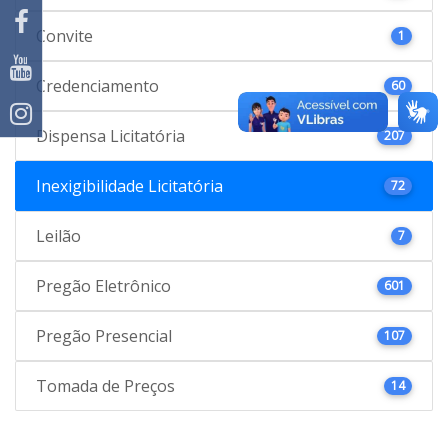
Convite
1
Credenciamento
60
Dispensa Licitatória
207
Inexigibilidade Licitatória
72
Leilão
7
Pregão Eletrônico
601
Pregão Presencial
107
Tomada de Preços
14