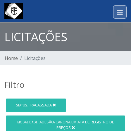
LICITAÇÕES
Home
Licitações
Filtro
FRACASSADA
STATUS:
ADESÃO/CARONA EM ATA DE REGISTRO DE
MODALIDADE:
PREÇOS