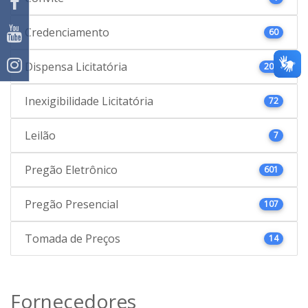
Credenciamento
60
Dispensa Licitatória
207
Inexigibilidade Licitatória
72
Leilão
7
Pregão Eletrônico
601
Pregão Presencial
107
Tomada de Preços
14
Fornecedores