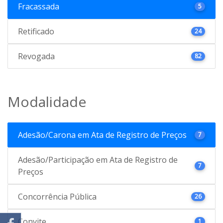
Fracassada
5
Retificado
24
Revogada
82
Modalidade
Adesão/Carona em Ata de Registro de Preços
7
Adesão/Participação em Ata de Registro de
7
Preços
Concorrência Pública
26
Convite
1