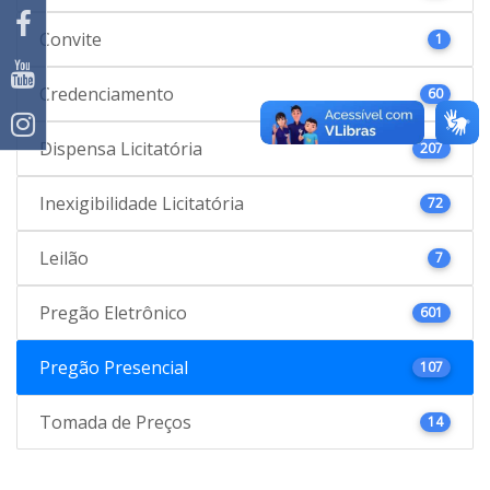
Convite
1
Credenciamento
60
Dispensa Licitatória
207
Inexigibilidade Licitatória
72
Leilão
7
Pregão Eletrônico
601
Pregão Presencial
107
Tomada de Preços
14