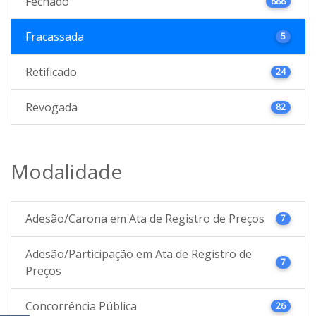
Fechado
888
Fracassada
5
Retificado
24
Revogada
82
Modalidade
Adesão/Carona em Ata de Registro de Preços
7
Adesão/Participação em Ata de Registro de
7
Preços
Concorrência Pública
26