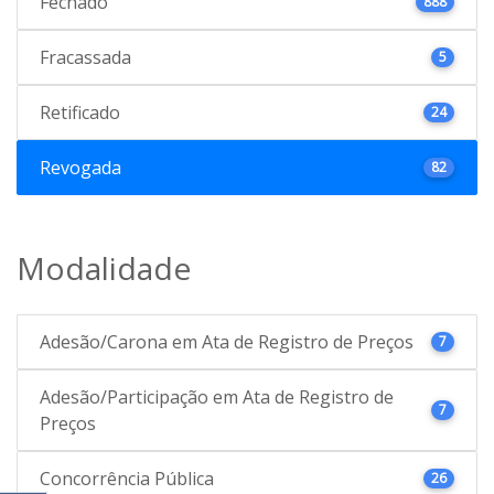
Fechado
888
Fracassada
5
Retificado
24
Revogada
82
Modalidade
Adesão/Carona em Ata de Registro de Preços
7
Adesão/Participação em Ata de Registro de
7
Preços
Concorrência Pública
26