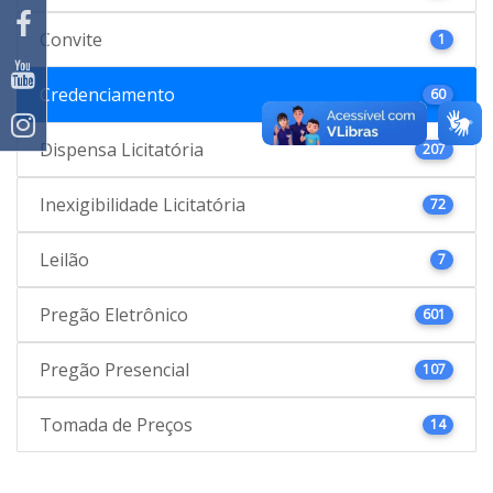
Convite
1
Credenciamento
60
Dispensa Licitatória
207
Inexigibilidade Licitatória
72
Leilão
7
Pregão Eletrônico
601
Pregão Presencial
107
Tomada de Preços
14