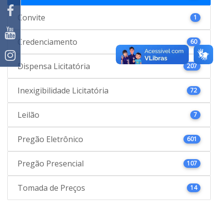
Convite
1
Credenciamento
60
Dispensa Licitatória
207
Inexigibilidade Licitatória
72
Leilão
7
Pregão Eletrônico
601
Pregão Presencial
107
Tomada de Preços
14