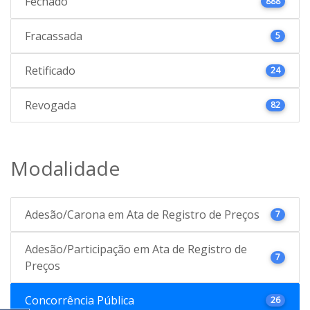
Fechado
888
Fracassada
5
Retificado
24
Revogada
82
Modalidade
Adesão/Carona em Ata de Registro de Preços
7
Adesão/Participação em Ata de Registro de
7
Preços
Concorrência Pública
26