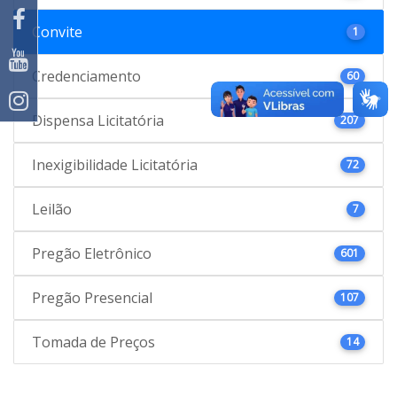
Convite
1
Credenciamento
60
Dispensa Licitatória
207
Inexigibilidade Licitatória
72
Leilão
7
Pregão Eletrônico
601
Pregão Presencial
107
Tomada de Preços
14