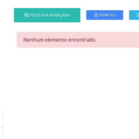
PESQUISA AVANÇADA
GERAR XLS
Nenhum elemento encontrado.