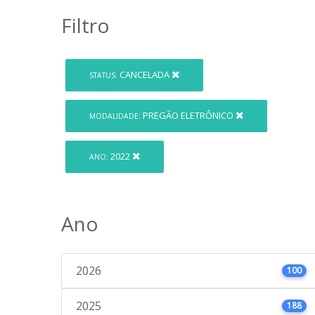
Filtro
CANCELADA
STATUS:
PREGÃO ELETRÔNICO
MODALIDADE:
2022
ANO:
Ano
2026
100
2025
188