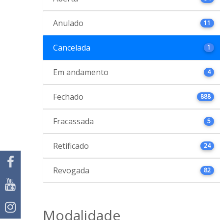
Anulado
11
Cancelada
1
Em andamento
4
Fechado
888
Fracassada
5
Retificado
24
Revogada
82
Modalidade