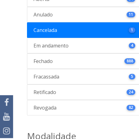
Anulado
11
Cancelada
1
Em andamento
4
Fechado
888
Fracassada
5
Retificado
24
Revogada
82
Modalidade