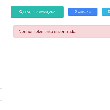
PESQUISA AVANÇADA
GERAR XLS
Nenhum elemento encontrado.