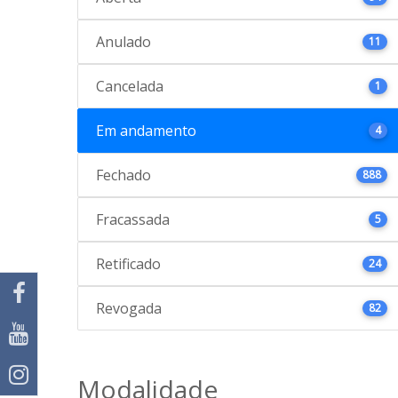
Anulado
11
Cancelada
1
Em andamento
4
Fechado
888
Fracassada
5
Retificado
24
Revogada
82
Modalidade