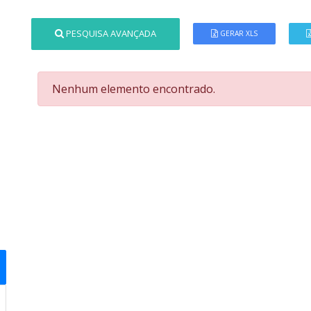
PESQUISA AVANÇADA
GERAR XLS
Nenhum elemento encontrado.