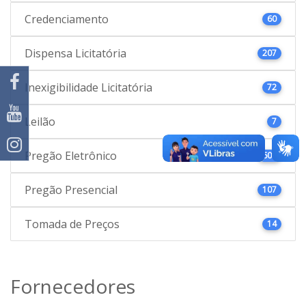
Credenciamento
60
Dispensa Licitatória
207
Inexigibilidade Licitatória
72
Leilão
7
Pregão Eletrônico
601
Pregão Presencial
107
Tomada de Preços
14
Fornecedores