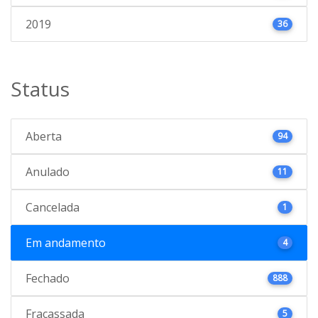
2019
36
Status
Aberta
94
Anulado
11
Cancelada
1
Em andamento
4
Fechado
888
Fracassada
5