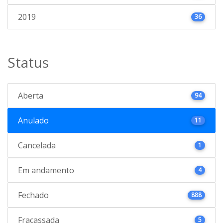
2019
36
Status
Aberta
94
Anulado
11
Cancelada
1
Em andamento
4
Fechado
888
Fracassada
5