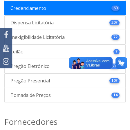
Credenciamento
60
Dispensa Licitatória
207
Inexigibilidade Licitatória
72
Leilão
7
Pregão Eletrônico
601
Pregão Presencial
107
Tomada de Preços
14
Fornecedores