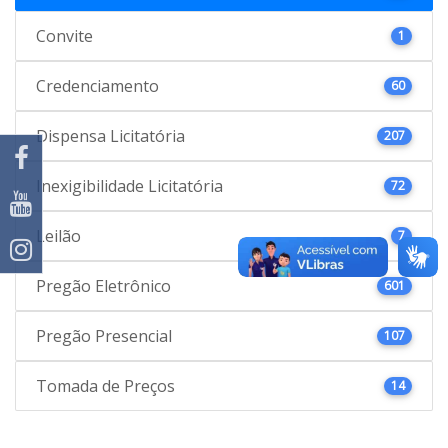
Convite
1
Credenciamento
60
Dispensa Licitatória
207
Inexigibilidade Licitatória
72
Leilão
7
Pregão Eletrônico
601
Pregão Presencial
107
Tomada de Preços
14