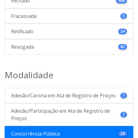
Fechado
888
Fracassada
5
Retificado
24
Revogada
82
Modalidade
Adesão/Carona em Ata de Registro de Preços
7
Adesão/Participação em Ata de Registro de
7
Preços
Concorrência Pública
26