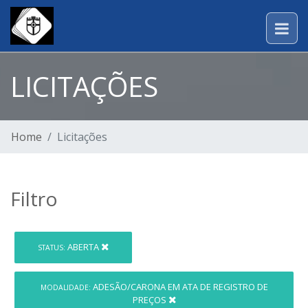
LICITAÇÕES
Home
Licitações
Filtro
ABERTA
STATUS:
ADESÃO/CARONA EM ATA DE REGISTRO DE
MODALIDADE:
PREÇOS