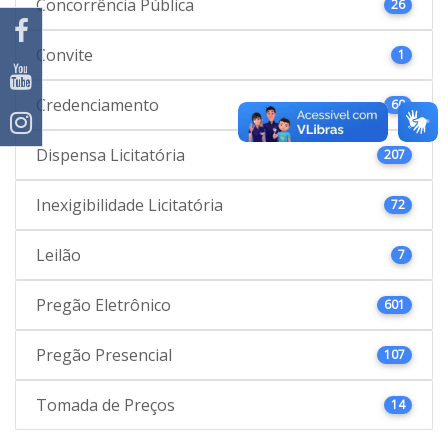
Concorrência Pública
26
Convite
1
Credenciamento
60
Dispensa Licitatória
207
Inexigibilidade Licitatória
72
Leilão
7
Pregão Eletrônico
601
Pregão Presencial
107
Tomada de Preços
14