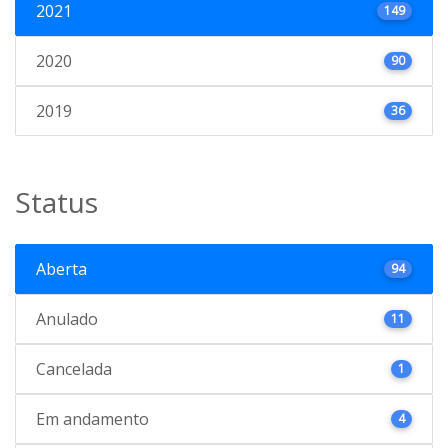
2021
149
2020
90
2019
36
Status
Aberta
94
Anulado
11
Cancelada
1
Em andamento
4