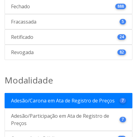
Fechado
888
Fracassada
5
Retificado
24
Revogada
82
Modalidade
Adesão/Carona em Ata de Registro de Preços
7
Adesão/Participação em Ata de Registro de
7
Preços