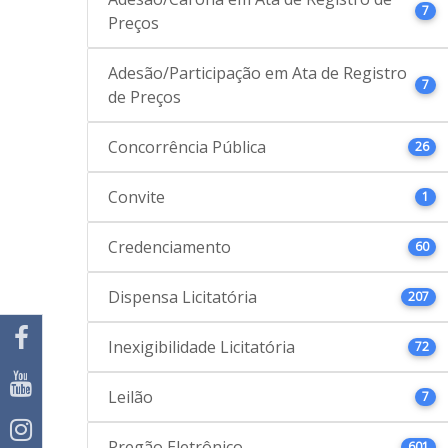
7
Preços
Adesão/Participação em Ata de Registro
7
de Preços
Concorrência Pública
26
Convite
1
Credenciamento
60
Dispensa Licitatória
207
Inexigibilidade Licitatória
72
Leilão
7
Pregão Eletrônico
601