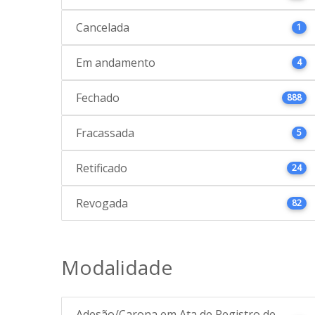
Cancelada
1
Em andamento
4
Fechado
888
Fracassada
5
Retificado
24
Revogada
82
Modalidade
Adesão/Carona em Ata de Registro de