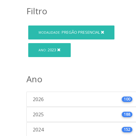
Filtro
PREGÃO PRESENCIAL
MODALIDADE:
2023
ANO:
Ano
2026
100
2025
188
2024
152